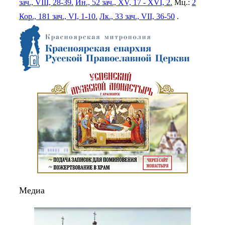
зач., VIII, 28-39.
Ин., 52 зач., XV, 17 - XVI, 2.
Мц.:
2
Кор., 181 зач., VI, 1-10.
Лк., 33 зач., VII, 36-50
.
Медиа