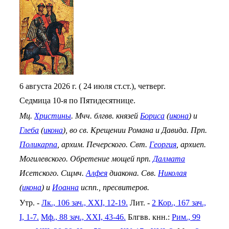
6 августа 2026 г. ( 24 июля ст.ст.), четверг.
Седмица 10-я по Пятидесятнице.
Мц.
Христины
. Мчч. блгвв. князей
Бориса
(
икона
) и
Глеба
(
икона
), во св. Крещении Романа и Давида. Прп.
Поликарпа
, архим. Печерского. Свт.
Георгия
, архиеп.
Могилевского. Обретение мощей прп.
Далмата
Исетского. Сщмч.
Алфея
диакона. Свв.
Николая
(
икона
) и
Иоанна
испп., пресвитеров.
Утр. -
Лк., 106 зач., XXI, 12-19.
Лит. -
2 Кор., 167 зач.,
I, 1-7.
Мф., 88 зач., XXI, 43-46.
Блгвв. кнн.:
Рим., 99